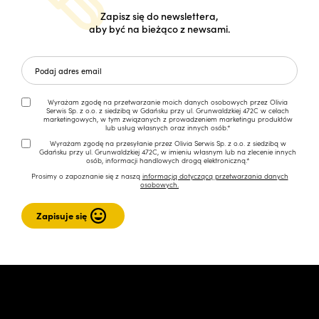
Zapisz się do newslettera,
aby być na bieżąco z newsami.
Wyrażam zgodę na przetwarzanie moich danych osobowych przez Olivia
Serwis Sp. z o.o. z siedzibą w Gdańsku przy ul. Grunwaldzkiej 472C w celach
marketingowych, w tym związanych z prowadzeniem marketingu produktów
lub usług własnych oraz innych osób.*
Wyrażam zgodę na przesyłanie przez Olivia Serwis Sp. z o.o. z siedzibą w
Gdańsku przy ul. Grunwaldzkiej 472C, w imieniu własnym lub na zlecenie innych
osób, informacji handlowych drogą elektroniczną.*
Prosimy o zapoznanie się z naszą
informacją dotyczącą przetwarzania danych
osobowych.