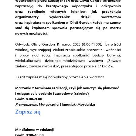
Wychowania przez Sztukę InSEA oraz Olivia Centre serdecznie
zapraszają do kreatywnego odpoczynku i odkrywania
oraz rozwijania własnych talentów. Jak przekonują
organizatorzy wydarzenia: dzięki warsztatom
oraz inspirującym spotkaniom w Olivii Garden każdy ma szansę
stać się kapitanem sprawnie poruszającym się po morzu
nowych możliwości.
Odwiedź Olivię Garden 11 marca 2023 (8.00-11.00), by wśród
witalnej, wyciszającej zieleni zrobić sobie prezent z uważności
i pracy nad sobą. Inspiracją spotkania będzie barwna,
wielokulturowa dziecięco-młodzieżowa wystawa „Zawsze
zielono, zawsze niebiesko”, prezentująca prace z 37 krajów.
Tu zaś zapiszesz się na wybrany przez siebie warsztat.
Marzenia z terminem realizacji, czyli jak nauczyć się planować
i osiągać cele osobiste i zawodowe (szkolne)
Godz. 8.00-9.00
Prowadzenie:
Małgorzata Stanasiuk-Mordalska
Zapisz się
Mindfulness w edukacji
Godz. 9:00-10:00