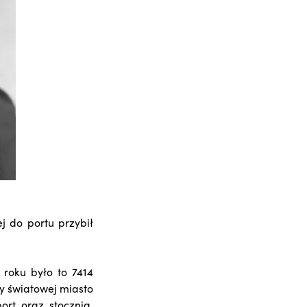
ej do portu przybił
 roku było to 7414
ny światowej miasto
ort oraz stocznia.