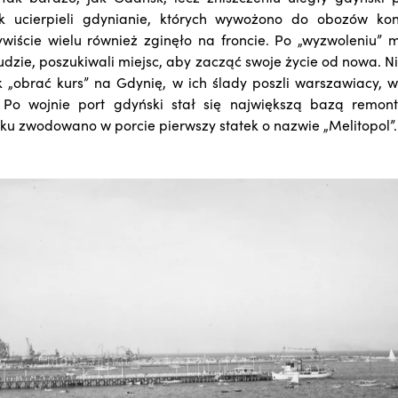
k ucierpieli gdynianie, których wywożono do obozów kon
ywiście wielu również zginęło na froncie. Po „wyzwoleniu” 
udzie, poszukiwali miejsc, aby zacząć swoje życie od nowa. N
k „obrać kurs” na Gdynię, w ich ślady poszli warszawiacy, wi
 Po wojnie port gdyński stał się największą bazą remonto
oku zwodowano w porcie pierwszy statek o nazwie „Melitopol”.