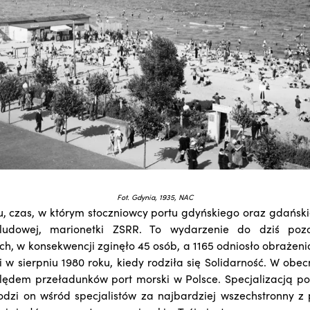
Fot. Gdynia, 1935, NAC
u, czas, w którym stoczniowcy portu gdyńskiego oraz gdański
ludowej, marionetki ZSRR. To wydarzenie do dziś pozo
ych, w konsekwencji zginęło 45 osób, a 1165 odniosło obrażeni
i w sierpniu 1980 roku, kiedy rodziła się Solidarność. W obe
lędem przeładunków port morski w Polsce. Specjalizacją po
dzi on wśród specjalistów za najbardziej wszechstronny z