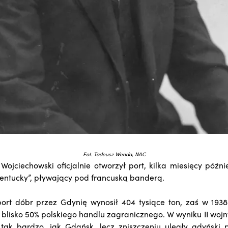
Fot. Tadeusz Wenda, NAC
ojciechowski oficjalnie otworzył port, kilka miesięcy późni
Kentucky”, pływający pod francuską banderą.
ort dóbr przez Gdynię wynosił 404 tysiące ton, zaś w 1938
to blisko 50% polskiego handlu zagranicznego. W wyniku II woj
 tak bardzo, jak Gdańsk, lecz zniszczeniu uległy gdyński p