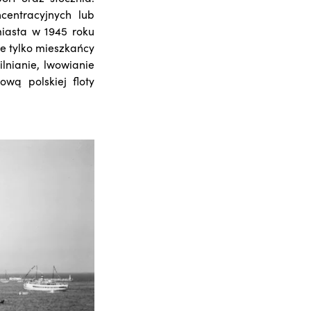
centracyjnych lub
miasta w 1945 roku
ie tylko mieszkańcy
lnianie, lwowianie
wą polskiej floty