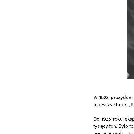
W 1923 prezydent W
pierwszy statek, „
Do 1926 roku eksp
tysięcy ton. Było 
nie ucierpiało aż