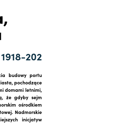
a,
a
 1918-202
ęcia budowy portu
miasta, pochodzące
mi domami letnimi,
ją, że gdyby sejm
morskim ośrodkiem
towej. Nadmorskie
jszych inicjatyw