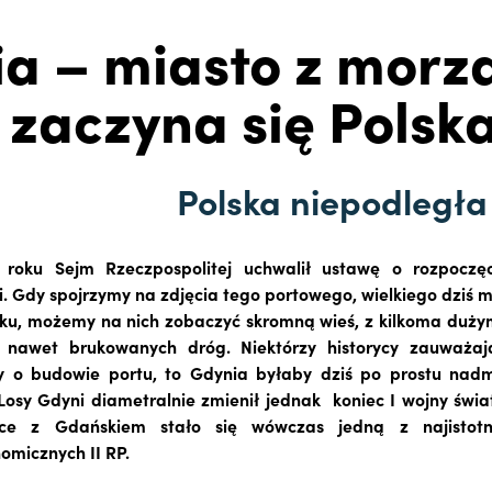
a – miasto z morz
 zaczyna się Polsk
Polska niepodległa
 roku Sejm Rzeczpospolitej uchwalił ustawę o rozpocz
. Gdy spojrzymy na zdjęcia tego portowego, wielkiego dziś 
ku, możemy na nich zobaczyć skromną wieś, z kilkoma duży
 nawet brukowanych dróg. Niektórzy historycy zauważa
wy o budowie portu, to Gdynia byłaby dziś po prostu nad
sy Gdyni diametralnie zmienił jednak koniec I wojny świa
ące z Gdańskiem stało się wówczas jedną z najistotnie
omicznych II RP.