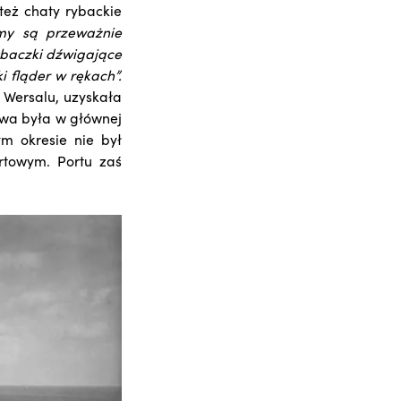
też chaty rybackie
my są przeważnie
ybaczki dźwigające
i fląder w rękach”.
 Wersalu, uzyskała
owa była w głównej
m okresie nie był
rtowym. Portu zaś