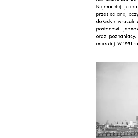
Najmocniej jedna
przesiedlano, ocz
do Gdyni wracali l
postanowili jedna
oraz poznaniacy.
morskiej. W 1951 r