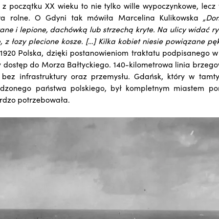
 z początku XX wieku to nie tylko wille wypoczynkowe, lecz 
wa rolne. O Gdyni tak mówiła Marcelina Kulikowska
„Do
ne i lepione, dachówką lub strzechą kryte. Na ulicy widać r
, z łozy plecione kosze. […] Kilka kobiet niesie powiązane pęk
1920 Polska, dzięki postanowieniom traktatu podpisanego w
y dostęp do Morza Bałtyckiego. 140-kilometrowa linia brzeg
bez infrastruktury oraz przemysłu. Gdańsk, który w tamty
dzonego państwa polskiego, był kompletnym miastem po
rdzo potrzebowała.