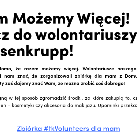
m Możemy Więcej!
z do wolontariuszy
ssenkrupp!
domo, że razem możemy więcej. Wolontariusze naszego 
ali nam znać, że zorganizowali zbiórkę dla mam z Dom
y zaś dajemy znać Wam, że można zrobić coś dobrego!
gną w tej sposób zgromadzić środki, za które zakupią to,
ień – kosmetyki czy akcesoria do makijażu. Upominki prze
Zbiórka #tkVolunteers dla mam