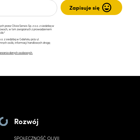
przez Olivia Serwis Sp. z o.o. z siedzibą w
ngowych, w tym związanych z prowadzeniem
ób.*
.o. z siedzibą w Gdańsku przy ul.
innych osób, informacji handlowych drogą
arzania danych osobowych.
Rozwój
SPOŁECZNOŚĆ OLIVII