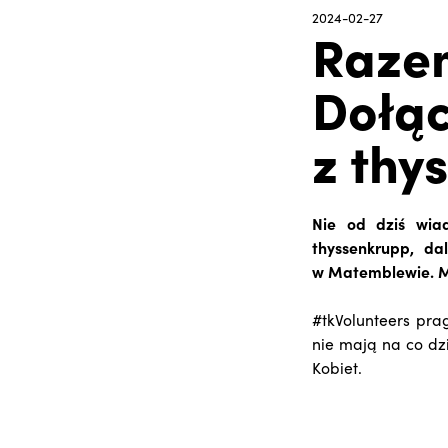
2024-02-27
Raze
Dołąc
z thy
Nie od dziś wia
thyssenkrupp, d
w Matemblewie. M
#tkVolunteers pra
nie mają na co dz
Kobiet.