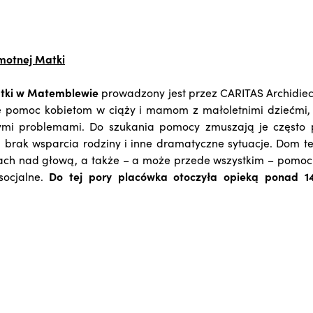
motnej Matki
tki
w Matemblewie
prowadzony jest przez CARITAS Archidiece
sie pomoc kobietom w ciąży i mamom z małoletnimi dziećmi, 
ymi problemami. Do szukania pomocy zmuszają je częst
, brak wsparcia rodziny i inne dramatyczne sytuacje. Dom ten
 dach nad głową, a także – a może przede wszystkim – pomo
socjalne.
Do tej pory placówka otoczyła opieką ponad 1