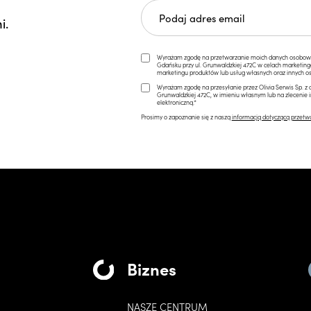
i.
Wyrażam zgodę na przetwarzanie moich danych osobowych 
Gdańsku przy ul. Grunwaldzkiej 472C w celach marketi
marketingu produktów lub usług własnych oraz innych os
Wyrażam zgodę na przesyłanie przez Olivia Serwis Sp. z o
Grunwaldzkiej 472C, w imieniu własnym lub na zlecenie 
elektroniczną.*
Prosimy o zapoznanie się z naszą
informacją dotyczącą przetw
Biznes
NASZE CENTRUM