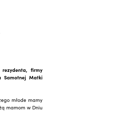
rezydenta, firmy
u Samotnej Matki
 czego młode mamy
każą mamom w Dniu