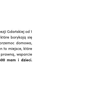
zji Gdańskiej od 1
które borykają się
o przemoc domowa,
 to miejsce, które
c prawną, wsparcie
400 mam i dzieci.