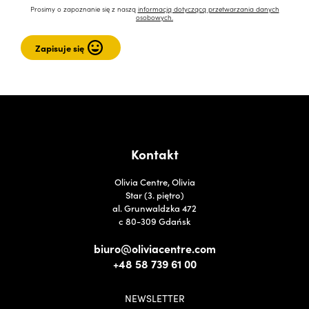
Prosimy o zapoznanie się z naszą
informacją dotyczącą przetwarzania danych
osobowych.
Kontakt
Olivia Centre, Olivia
Star (3. piętro)
al. Grunwaldzka 472
c 80-309 Gdańsk
biuro@oliviacentre.com
+48 58 739 61 00
NEWSLETTER