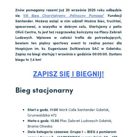
Znów pomagamy razem! Już 20 września 2025 roku odbędzie
się
VIII Bieg Charytatywny „Północny Pomaga”
Fundacji
Santander. Możesz wziąć w nim udział! Można biec, truchtać,
spacerować, a wszystko w dobrym celu. Startujemy z patio
Olivii Centre, tu jest też rozgrzewka; kończymy na Placu Zebrań
Ludowych. Wpisowe w całości trafia do potrzebujących,
bowiem ten piękny sportowy event to realna pomoc dla
Hospicjum im. ks. Eugeniusza Dutkiewicza SAC w Gdańsku.
Zapisy na biegi startują 1 września o godzinie 00:00:00. Dystans
biegu to 7,4 km!
ZAPISZ SIĘ I BIEGNIJ!
Bieg stacjonarny
Start
o godz. 11:00
Work Cafe Santander Gdańsk,
Grunwaldzka 472
Meta
o godz. 13.00
Plac Zebrań Ludowych Gdańsk,
Brama Oliwska
Dwie kategorie czasowe:
Grupa 1 – BIEG z pomiarem