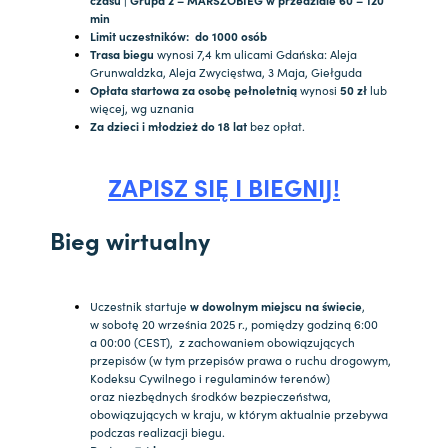
czasu |
Grupa 2 – MARSZOBIEG w przedziale 60 – 120
min
Limit uczestników: do 1000 osób
Trasa biegu
wynosi 7,4 km ulicami Gdańska: Aleja
Grunwaldzka, Aleja Zwycięstwa, 3 Maja, Giełguda
Opłata startowa
za osobę pełnoletnią
wynosi
50 zł
lub
więcej, wg uznania
Za dzieci i młodzież do 18 lat
bez opłat.
ZAPISZ SIĘ I BIEGNIJ!
Bieg wirtualny
Uczestnik startuje
w dowolnym miejscu na świecie
,
w sobotę 20 września 2025 r., pomiędzy godziną 6:00
a 00:00 (CEST), z zachowaniem obowiązujących
przepisów (w tym przepisów prawa o ruchu drogowym,
Kodeksu Cywilnego i regulaminów terenów)
oraz niezbędnych środków bezpieczeństwa,
obowiązujących w kraju, w którym aktualnie przebywa
podczas realizacji biegu.