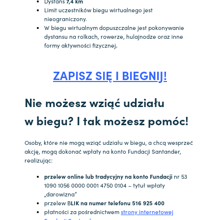
Dystans
7,4 km
Limit uczestników biegu wirtualnego jest
nieograniczony.
W biegu wirtualnym dopuszczalne jest pokonywanie
dystansu na rolkach, rowerze, hulajnodze oraz inne
formy aktywności fizycznej
.
ZAPISZ SIĘ I BIEGNIJ!
Nie możesz wziąć udziału
w biegu? I tak możesz pomóc!
Osoby, które nie mogą wziąć udziału w biegu, a chcą wesprzeć
akcję, mogą dokonać wpłaty na konto Fundacji Santander,
realizując:
przelew online lub tradycyjny na konto Fundacji
nr 53
1090 1056 0000 0001 4750 0104 – tytuł wpłaty
„darowizna”
przelew B
LIK na numer telefonu 516 925 400
płatności za pośrednictwem
strony internetowej