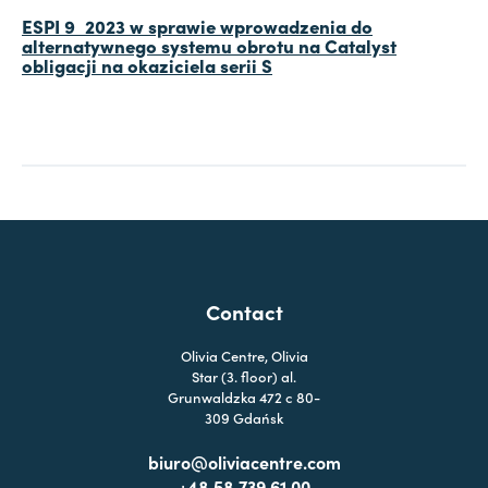
ESPI 9_2023 w sprawie wprowadzenia do
alternatywnego systemu obrotu na Catalyst
obligacji na okaziciela serii S
Contact
Olivia Centre, Olivia
Star (3. floor) al.
Grunwaldzka 472 c 80-
309 Gdańsk
biuro@oliviacentre.com
+48 58 739 61 00