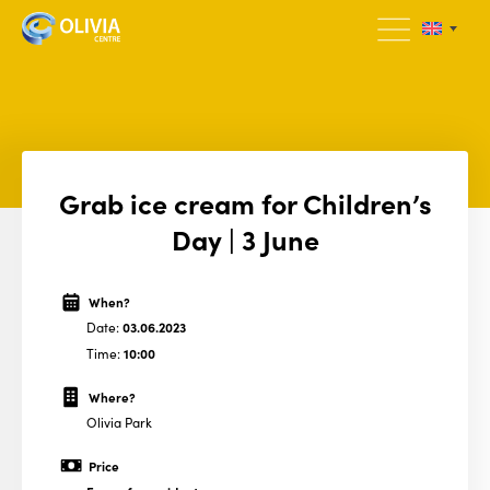
Grab ice cream for Children’s
Day | 3 June
When?
Date:
03.06.2023
Time:
10:00
Where?
Olivia Park
Price