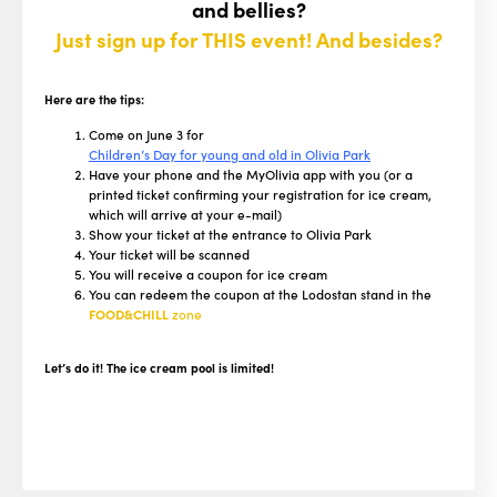
and bellies?
Just sign up for THIS event! And besides?
Here are the tips:
Come on June 3 for
Children’s Day for young and old in Olivia Park
Have your phone and the MyOlivia app with you (or a
printed ticket confirming your registration for ice cream,
which will arrive at your e-mail)
Show your ticket at the entrance to Olivia Park
Your ticket will be scanned
You will receive a coupon for ice cream
You can redeem the coupon at the Lodostan stand in the
FOOD&CHILL
zone
Let’s do it! The ice cream pool is limited!