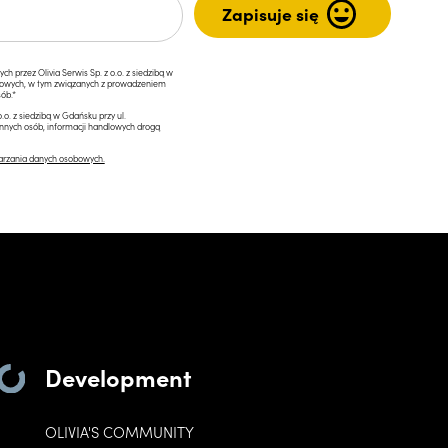
przez Olivia Serwis Sp. z o.o. z siedzibą w
ngowych, w tym związanych z prowadzeniem
ób.*
.o. z siedzibą w Gdańsku przy ul.
innych osób, informacji handlowych drogą
arzania danych osobowych.
Development
OLIVIA'S COMMUNITY