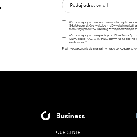
i.
Wyrażam zgodę na przetwarzanie moich danych osobowych 
Gdańsku przy ul. Grunwaldzkiej 472C w celach marketi
marketingu produktów lub usług własnych oraz innych os
Wyrażam zgodę na przesyłanie przez Olivia Serwis Sp. z o
Grunwaldzkiej 472C, w imieniu własnym lub na zlecenie 
elektroniczną.*
Prosimy o zapoznanie się z naszą
informacją dotyczącą przetw
Business
OUR CENTRE