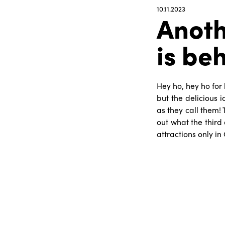
10.11.2023
Anoth
is be
Hey ho, hey ho for
but the delicious 
as they call them!
out what the third 
attractions only in