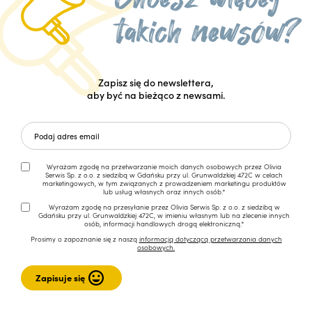
Zapisz się do newslettera,
aby być na bieżąco z newsami.
Wyrażam zgodę na przetwarzanie moich danych osobowych przez Olivia
Serwis Sp. z o.o. z siedzibą w Gdańsku przy ul. Grunwaldzkiej 472C w celach
marketingowych, w tym związanych z prowadzeniem marketingu produktów
lub usług własnych oraz innych osób.*
Wyrażam zgodę na przesyłanie przez Olivia Serwis Sp. z o.o. z siedzibą w
Gdańsku przy ul. Grunwaldzkiej 472C, w imieniu własnym lub na zlecenie innych
osób, informacji handlowych drogą elektroniczną.*
Prosimy o zapoznanie się z naszą
informacją dotyczącą przetwarzania danych
osobowych.