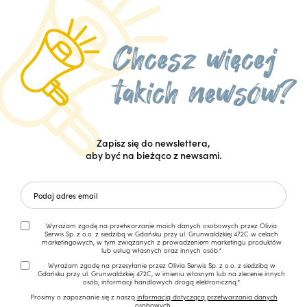
Zapisz się do newslettera,
aby być na bieżąco z newsami.
Wyrażam zgodę na przetwarzanie moich danych osobowych przez Olivia
Serwis Sp. z o.o. z siedzibą w Gdańsku przy ul. Grunwaldzkiej 472C w celach
marketingowych, w tym związanych z prowadzeniem marketingu produktów
lub usług własnych oraz innych osób.*
Wyrażam zgodę na przesyłanie przez Olivia Serwis Sp. z o.o. z siedzibą w
Gdańsku przy ul. Grunwaldzkiej 472C, w imieniu własnym lub na zlecenie innych
osób, informacji handlowych drogą elektroniczną.*
Prosimy o zapoznanie się z naszą
informacją dotyczącą przetwarzania danych
osobowych.