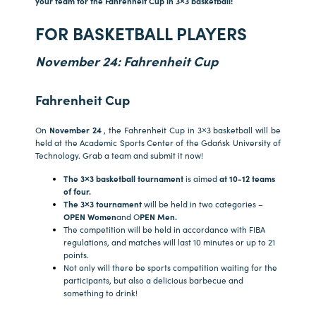
your team for the Fahrenheit Cup in 3×3 basketball!
FOR BASKETBALL PLAYERS
November 24: Fahrenheit Cup
Fahrenheit Cup
On
November 24
, the Fahrenheit Cup in 3×3 basketball will be
held at the Academic Sports Center of the Gdańsk University of
Technology. Grab a team and submit it now!
The 3×3 basketball tournament
is aimed
at 10-12 teams
of four.
The 3×3 tournament
will be held in two categories –
OPEN Women
and O
PEN Men.
The competition will be held in accordance with FIBA
regulations, and matches will last 10 minutes or up to 21
points.
Not only will there be sports competition waiting for the
participants, but also a delicious barbecue and
something to drink!