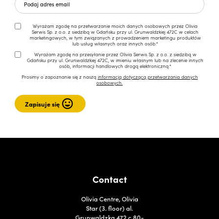
Wyrażam zgodę na przetwarzanie moich danych osobowych przez Olivia
Serwis Sp. z o.o. z siedzibą w Gdańsku przy ul. Grunwaldzkiej 472C w celach
marketingowych, w tym związanych z prowadzeniem marketingu produktów
lub usług własnych oraz innych osób.*
Wyrażam zgodę na przesyłanie przez Olivia Serwis Sp. z o.o. z siedzibą w
Gdańsku przy ul. Grunwaldzkiej 472C, w imieniu własnym lub na zlecenie innych
osób, informacji handlowych drogą elektroniczną.*
Prosimy o zapoznanie się z naszą
informacją dotyczącą przetwarzania danych
osobowych.
Contact
Olivia Centre, Olivia
Star (3. floor) al.
Grunwaldzka 472 c 80-