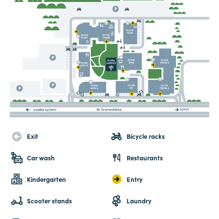
Exit
Bicycle racks
Car wash
Restaurants
Kindergarten
Entry
Scooter stands
Laundry