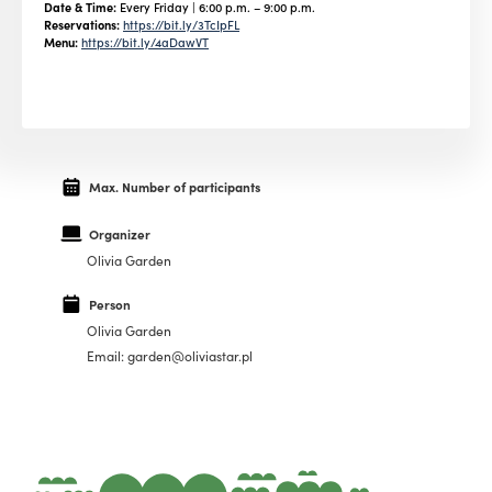
Date & Time:
Every Friday | 6:00 p.m. – 9:00 p.m.
Reservations:
https://bit.ly/3TcIpFL
Menu:
https://bit.ly/4aDawVT
Max. Number of participants
Organizer
Olivia Garden
Person
Olivia Garden
Email: garden@oliviastar.pl