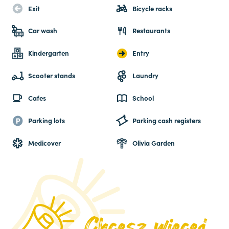
Exit
Bicycle racks
Car wash
Restaurants
Kindergarten
Entry
Scooter stands
Laundry
Cafes
School
Parking lots
Parking cash registers
Medicover
Olivia Garden