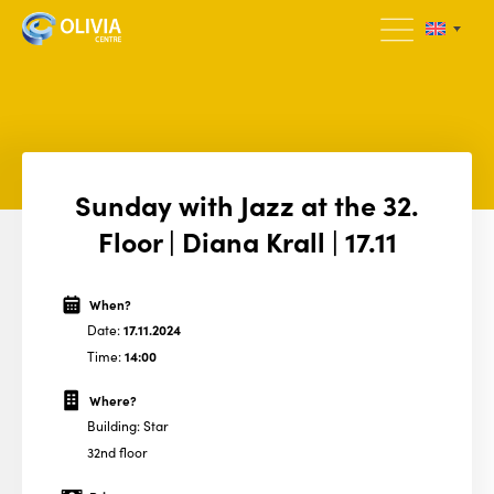
Sunday with Jazz at the 32.
Floor | Diana Krall | 17.11
When?
Date:
17.11.2024
Time:
14:00
Where?
Building: Star
32nd floor