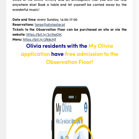
anywhere else! Book a table and let yourself be carried away by the
wonderful music!
Date and time:
every Sunday, 14:00-17:00
Reservations:
taras@oliviastar.pl
Tickets to the Observation Floor can be purchased on site or via the
website:
https://bit.ly/3c1hoQH
.
Menu:
https://bit.ly/3N8chjf
Olivia residents with the
My Olivia
application
have
free admission to the
Observation Floor!