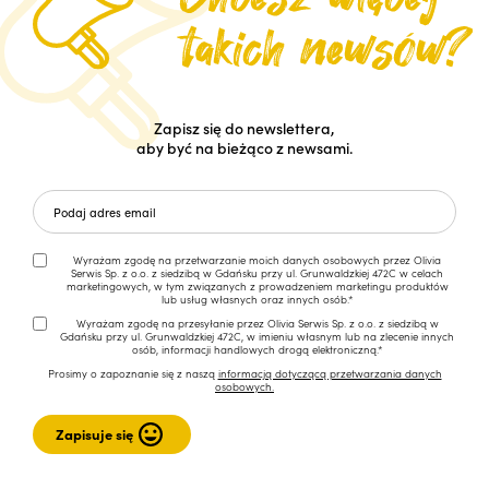
Zapisz się do newslettera,
aby być na bieżąco z newsami.
Wyrażam zgodę na przetwarzanie moich danych osobowych przez Olivia
Serwis Sp. z o.o. z siedzibą w Gdańsku przy ul. Grunwaldzkiej 472C w celach
marketingowych, w tym związanych z prowadzeniem marketingu produktów
lub usług własnych oraz innych osób.*
Wyrażam zgodę na przesyłanie przez Olivia Serwis Sp. z o.o. z siedzibą w
Gdańsku przy ul. Grunwaldzkiej 472C, w imieniu własnym lub na zlecenie innych
osób, informacji handlowych drogą elektroniczną.*
Prosimy o zapoznanie się z naszą
informacją dotyczącą przetwarzania danych
osobowych.