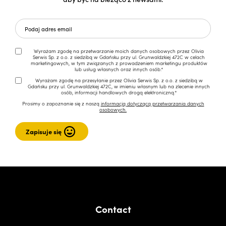
Wyrażam zgodę na przetwarzanie moich danych osobowych przez Olivia
Serwis Sp. z o.o. z siedzibą w Gdańsku przy ul. Grunwaldzkiej 472C w celach
marketingowych, w tym związanych z prowadzeniem marketingu produktów
lub usług własnych oraz innych osób.*
Wyrażam zgodę na przesyłanie przez Olivia Serwis Sp. z o.o. z siedzibą w
Gdańsku przy ul. Grunwaldzkiej 472C, w imieniu własnym lub na zlecenie innych
osób, informacji handlowych drogą elektroniczną.*
Prosimy o zapoznanie się z naszą
informacją dotyczącą przetwarzania danych
osobowych.
Contact