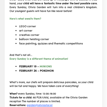
hand, your
child will have a fantastic time under the best possible care.
Every Sunday, Olivia Garden will turn into a real children’s kingdom.
Our youngest guests will have fun like never before!
Here’s what awaits them?
LEGO corner
art corner
creative corner
balloon twisting corner
face painting, quizzes and thematic competitions
And that’s not all…
Every Sunday is a different theme of animation!
FEBRUARY 19 –
MINIONS
FEBRUARY 26 – POKEMON
What’s more, our chefs will prepare delicious pancakes, so your child
will be full and happy. We have taken care of everything!
When?
every Sunday, time: 13:00-16:00
Tickets for a child:
60 PLN/child, available at the Olivia Garden
reception The number of places is limited.
Reservations:
garden@oliviastar.pl