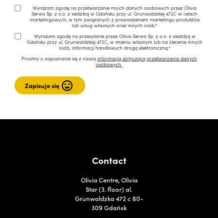
Wyrażam zgodę na przetwarzanie moich danych osobowych przez Olivia
Serwis Sp. z o.o. z siedzibą w Gdańsku przy ul. Grunwaldzkiej 472C w celach
marketingowych, w tym związanych z prowadzeniem marketingu produktów
lub usług własnych oraz innych osób.*
Wyrażam zgodę na przesyłanie przez Olivia Serwis Sp. z o.o. z siedzibą w
Gdańsku przy ul. Grunwaldzkiej 472C, w imieniu własnym lub na zlecenie innych
osób, informacji handlowych drogą elektroniczną.*
Prosimy o zapoznanie się z naszą
informacją dotyczącą przetwarzania danych
osobowych.
Contact
Olivia Centre, Olivia
Star (3. floor) al.
Grunwaldzka 472 c 80-
309 Gdańsk