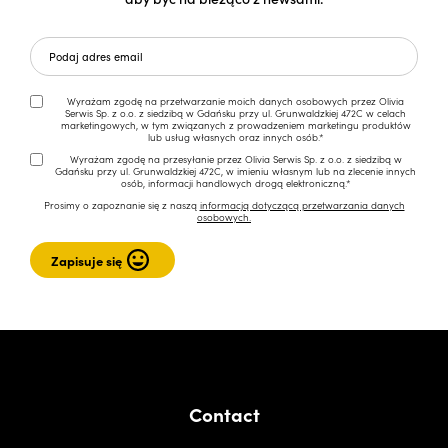
Wyrażam zgodę na przetwarzanie moich danych osobowych przez Olivia
Serwis Sp. z o.o. z siedzibą w Gdańsku przy ul. Grunwaldzkiej 472C w celach
marketingowych, w tym związanych z prowadzeniem marketingu produktów
lub usług własnych oraz innych osób.*
Wyrażam zgodę na przesyłanie przez Olivia Serwis Sp. z o.o. z siedzibą w
Gdańsku przy ul. Grunwaldzkiej 472C, w imieniu własnym lub na zlecenie innych
osób, informacji handlowych drogą elektroniczną.*
Prosimy o zapoznanie się z naszą
informacją dotyczącą przetwarzania danych
osobowych.
Contact