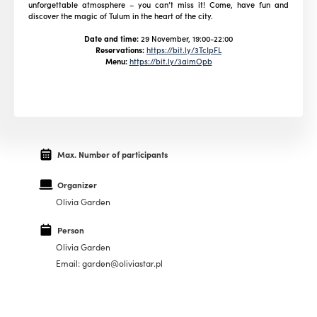
unforgettable atmosphere – you can’t miss it! Come, have fun and
discover the magic of Tulum in the heart of the city.
Date and time:
29 November, 19:00-22:00
Reservations:
https://bit.ly/3TcIpFL
Menu:
https://bit.ly/3aimOpb
Max. Number of participants
Organizer
Olivia Garden
Person
Olivia Garden
Email: garden@oliviastar.pl