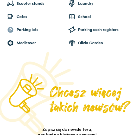
Scooter stands
Laundry
Cafes
School
Parking lots
Parking cash registers
Medicover
Olivia Garden
Zapisz się do newslettera,
aby być na bieżąco z newsami.