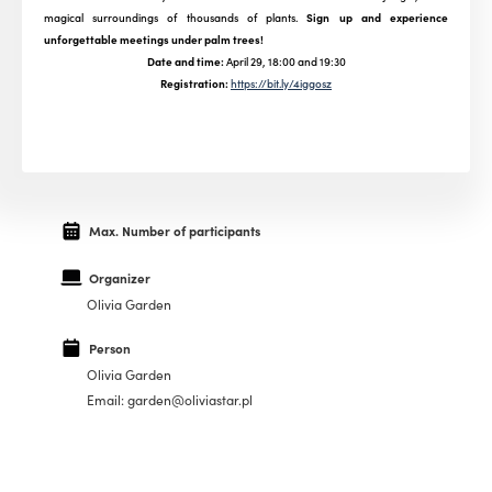
magical surroundings of thousands of plants.
Sign up and experience
unforgettable meetings under palm trees!
Date and time:
April 29, 18:00 and 19:30
Registration:
https://bit.ly/4iggosz
Max. Number of participants
Organizer
Olivia Garden
Person
Olivia Garden
Email: garden@oliviastar.pl