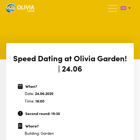
Speed Dating at Olivia Garden!
| 24.06
When?
Date:
24.06.2025
Time:
18:00
Second round: 19:30
Where?
Building: Garden