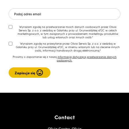
Wyrażam zgodę na przetwarzanie moich danych osobowych przez Olivia
Serwis Sp. z o.o. z siedzibą w Gdańsku przy ul. Grunwaldzkiej 472C w celach
marketingowych, w tym związanych z prowadzeniem marketingu produktów
lub usług własnych oraz innych osób.*
Wyrażam zgodę na przesyłanie przez Olivia Serwis Sp. z o.o. z siedzibą w
Gdańsku przy ul. Grunwaldzkiej 472C, w imieniu własnym lub na zlecenie innych
osób, informacji handlowych drogą elektroniczną.*
Prosimy o zapoznanie się z naszą
informacją dotyczącą przetwarzania danych
osobowych.
Contact
Olivia Centre, Olivia