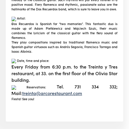
positive mood. Fiery flamenco and rhythmic, passionate salsa are the
hallmarks of the Dos Recuerdos band, which is sure to leave you in awe.
Artist:
Dos Recuerdos is Spanish for “two memories”. This fantastic duo is
made up of Adam Pietkiewicz and Wojciech Szulc, their music
combines the lyricism of the classical guitar with the fiery sound of
flamenco.
They play compositions inspired by traditional flamenco music and
Spanish guitar virtuosos such as Andrés Segovia, Francisco Tarrega and
Isaac Albéniz.
Date, time and place:
Every Friday from 6:30 p.m. to the Treinta y Tres
restaurant, at 33. on the first floor of the Olivia Star
building.
Tel. 731 334 332;
Reservations:
Mail:
treinta@arcorestaurant.com
Fiesta! See you!