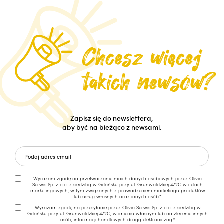
Zapisz się do newslettera,
aby być na bieżąco z newsami.
Wyrażam zgodę na przetwarzanie moich danych osobowych przez Olivia
Serwis Sp. z o.o. z siedzibą w Gdańsku przy ul. Grunwaldzkiej 472C w celach
marketingowych, w tym związanych z prowadzeniem marketingu produktów
lub usług własnych oraz innych osób.*
Wyrażam zgodę na przesyłanie przez Olivia Serwis Sp. z o.o. z siedzibą w
Gdańsku przy ul. Grunwaldzkiej 472C, w imieniu własnym lub na zlecenie innych
osób, informacji handlowych drogą elektroniczną.*