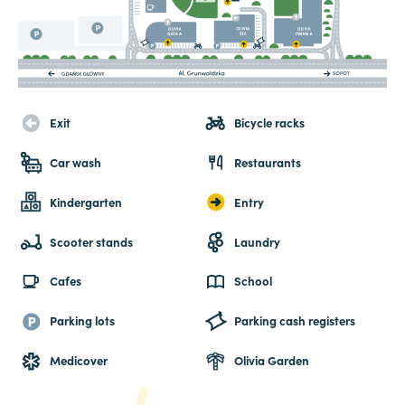
Exit
Bicycle racks
Car wash
Restaurants
Kindergarten
Entry
Scooter stands
Laundry
Cafes
School
Parking lots
Parking cash registers
Medicover
Olivia Garden