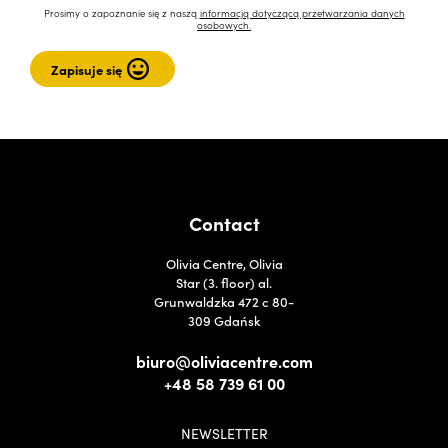
Prosimy o zapoznanie się z naszą
informacją dotyczącą przetwarzania danych
osobowych.
Contact
Olivia Centre, Olivia
Star (3. floor) al.
Grunwaldzka 472 c 80-
309 Gdańsk
biuro@oliviacentre.com
+48 58 739 61 00
NEWSLETTER