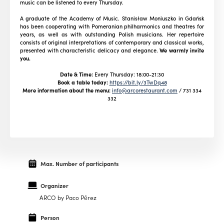
music can be listened to every Thursday.
A graduate of the Academy of Music. Stanisław Moniuszko in Gdańsk
has been cooperating with Pomeranian philharmonics and theatres for
years, as well as with outstanding Polish musicians. Her repertoire
consists of original interpretations of contemporary and classical works,
presented with characteristic delicacy and elegance.
We warmly invite
you.
Date & Time:
Every Thursday: 18:00-21:30
Book a table today:
https://bit.ly/3TwDq48
More information about the menu:
info@arcorestaurant.com
/
731 334
332
Max. Number of participants
Organizer
ARCO by Paco Pérez
Person