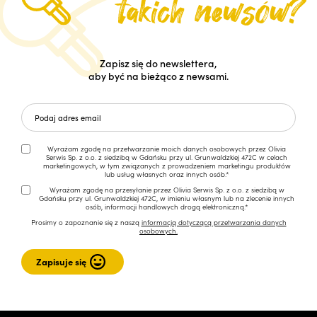
Zapisz się do newslettera,
aby być na bieżąco z newsami.
Wyrażam zgodę na przetwarzanie moich danych osobowych przez Olivia
Serwis Sp. z o.o. z siedzibą w Gdańsku przy ul. Grunwaldzkiej 472C w celach
marketingowych, w tym związanych z prowadzeniem marketingu produktów
lub usług własnych oraz innych osób.*
Wyrażam zgodę na przesyłanie przez Olivia Serwis Sp. z o.o. z siedzibą w
Gdańsku przy ul. Grunwaldzkiej 472C, w imieniu własnym lub na zlecenie innych
osób, informacji handlowych drogą elektroniczną.*
Prosimy o zapoznanie się z naszą
informacją dotyczącą przetwarzania danych
osobowych.