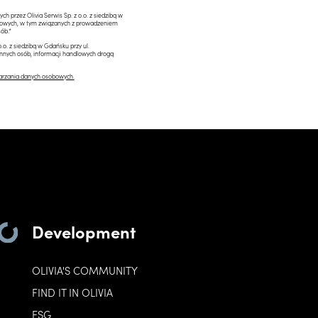
przez Olivia Serwis Sp. z o.o. z siedzibą w
ngowych, w tym związanych z prowadzeniem
ób.*
.o. z siedzibą w Gdańsku przy ul.
innych osób, informacji handlowych drogą
arzania danych osobowych.
Development
OLIVIA'S COMMUNITY
FIND IT IN OLIVIA
ESG