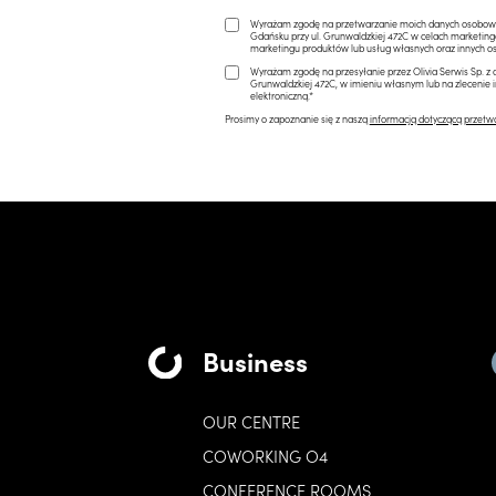
Wyrażam zgodę na przetwarzanie moich danych osobowych 
Gdańsku przy ul. Grunwaldzkiej 472C w celach marketi
marketingu produktów lub usług własnych oraz innych os
Wyrażam zgodę na przesyłanie przez Olivia Serwis Sp. z o
Grunwaldzkiej 472C, w imieniu własnym lub na zlecenie 
elektroniczną.*
Prosimy o zapoznanie się z naszą
informacją dotyczącą przetw
Business
OUR CENTRE
COWORKING O4
CONFERENCE ROOMS