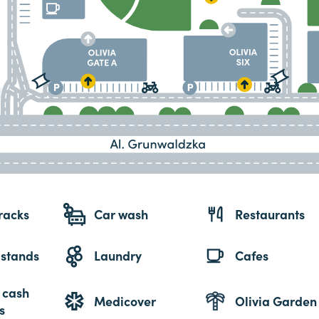
racks
Car wash
Restaurants
 stands
Laundry
Cafes
 cash
Medicover
Olivia Garden
s