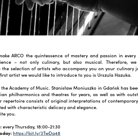
 make ARCO the quintessence of mastery and passion in every 
rience – not only culinary, but also musical.
Therefore, we
 the selection of artists who accompany you on your culinary j
 first artist we would like to introduce to you is Urszula Hazuka.
f the Academy of Music. Stanisław Moniuszko in Gdańsk has bee
an philharmonics and theatres for years, as well as with outs
r repertoire consists of original interpretations of contemporary
ted with characteristic delicacy and elegance.
ite you.
:
every Thursday, 18:00-21:30
today:
https://bit.ly/3TwDq48