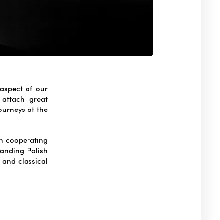
aspect of our
 attach great
ourneys at the
n cooperating
tanding Polish
 and classical