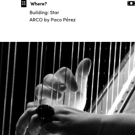
Where?
Building: Star
ARCO by Paco Pérez