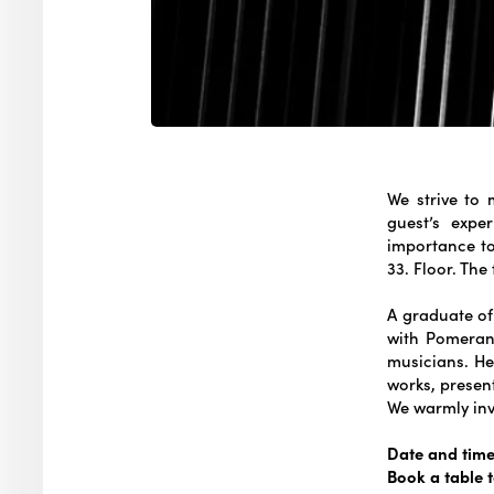
We strive to
guest’s expe
importance to
33. Floor. The
A graduate o
with Pomerani
musicians. He
works, presen
We warmly inv
Date and time
Book a table 