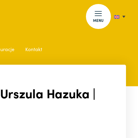
MENU
auracje
Kontakt
Urszula Hazuka |