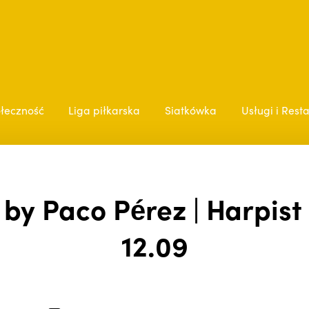
łeczność
Liga piłkarska
Siatkówka
Usługi i Rest
by Paco Pérez | Harpist 
12.09