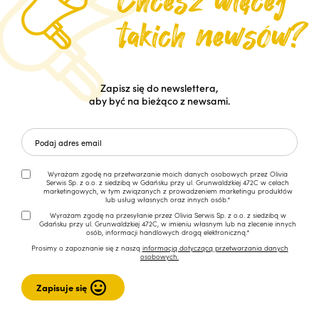
Zapisz się do newslettera,
aby być na bieżąco z newsami.
Wyrażam zgodę na przetwarzanie moich danych osobowych przez Olivia
Serwis Sp. z o.o. z siedzibą w Gdańsku przy ul. Grunwaldzkiej 472C w celach
marketingowych, w tym związanych z prowadzeniem marketingu produktów
lub usług własnych oraz innych osób.*
Wyrażam zgodę na przesyłanie przez Olivia Serwis Sp. z o.o. z siedzibą w
Gdańsku przy ul. Grunwaldzkiej 472C, w imieniu własnym lub na zlecenie innych
osób, informacji handlowych drogą elektroniczną.*
Prosimy o zapoznanie się z naszą
informacją dotyczącą przetwarzania danych
osobowych.