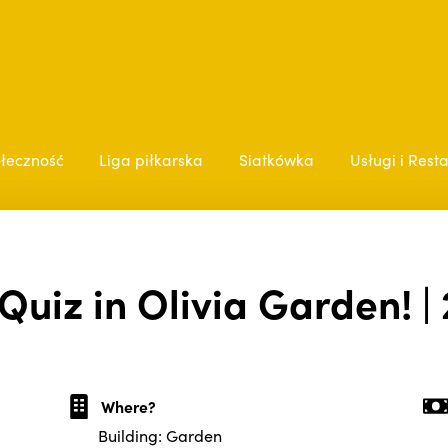
łeczność
Liga piłkarska
Siatkówka
Usługi i Rest
Quiz in Olivia Garden! | 
Where?
Building: Garden