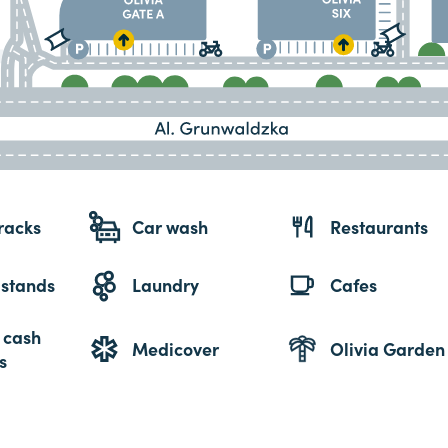
racks
Car wash
Restaurants
 stands
Laundry
Cafes
 cash
Medicover
Olivia Garden
s