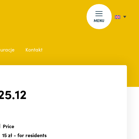
MENU
auracje
Kontakt
25.12
Price
15 zł
- for residents