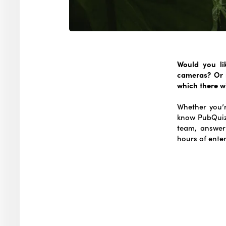
Would you li
cameras? Or m
which there wi
Whether you’r
know PubQuiz 
team, answer
hours of ente