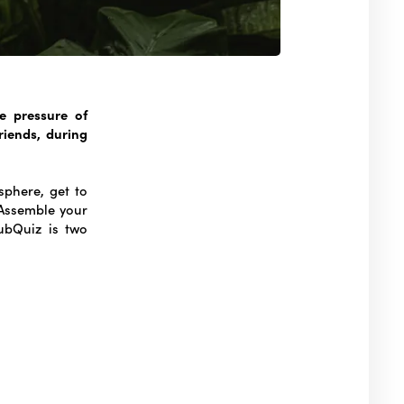
e pressure of
riends, during
sphere, get to
 Assemble your
ubQuiz is two