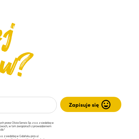
przez Olivia Serwis Sp. z o.o. z siedzibą w
ngowych, w tym związanych z prowadzeniem
ób.*
.o. z siedzibą w Gdańsku przy ul.