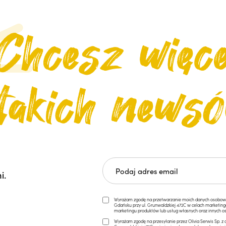
i.
Wyrażam zgodę na przetwarzanie moich danych osobowych 
Gdańsku przy ul. Grunwaldzkiej 472C w celach marketi
marketingu produktów lub usług własnych oraz innych os
Wyrażam zgodę na przesyłanie przez Olivia Serwis Sp. z o