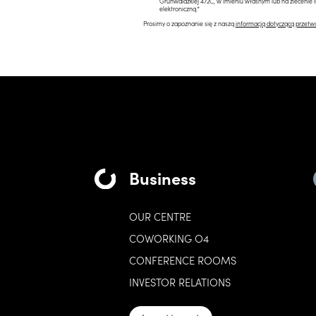
Grunwaldzkiej 472C, w imieniu własnym lub na zlecenie 
elektroniczną.*
Prosimy o zapoznanie się z naszą
informacją dotyczącą przetw
Business
OUR CENTRE
COWORKING O4
CONFERENCE ROOMS
INVESTOR RELATIONS