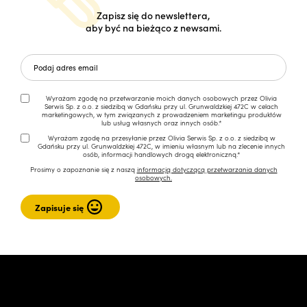
Zapisz się do newslettera,
aby być na bieżąco z newsami.
Wyrażam zgodę na przetwarzanie moich danych osobowych przez Olivia
Serwis Sp. z o.o. z siedzibą w Gdańsku przy ul. Grunwaldzkiej 472C w celach
marketingowych, w tym związanych z prowadzeniem marketingu produktów
lub usług własnych oraz innych osób.*
Wyrażam zgodę na przesyłanie przez Olivia Serwis Sp. z o.o. z siedzibą w
Gdańsku przy ul. Grunwaldzkiej 472C, w imieniu własnym lub na zlecenie innych
osób, informacji handlowych drogą elektroniczną.*
Prosimy o zapoznanie się z naszą
informacją dotyczącą przetwarzania danych
osobowych.