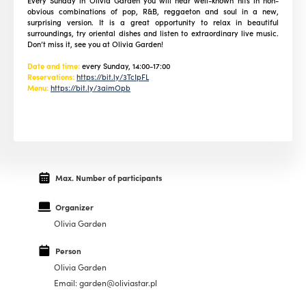
Every Sunday in Olivia Garden you will hear well-known hits in non-
obvious combinations of pop, R&B, reggaeton and soul in a new,
surprising version. It is a great opportunity to relax in beautiful
surroundings, try oriental dishes and listen to extraordinary live music.
Don’t miss it, see you at Olivia Garden!
Date and time:
every Sunday, 14:00-17:00
Reservations:
https://bit.ly/3TcIpFL
Menu:
https://bit.ly/3aimOpb
Max. Number of participants
Organizer
Olivia Garden
Person
Olivia Garden
Email: garden@oliviastar.pl