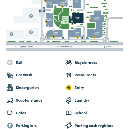
Exit
Bicycle racks
Car wash
Restaurants
Kindergarten
Entry
Scooter stands
Laundry
Cafes
School
Parking lots
Parking cash registers