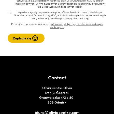
Serwis Sp. z o.o. z siedzibą w Gdańsku przy ul. Grunwaldzkiej 472C w celach
marketingowych, w tym związanych z prowadzeniem marketingu produktów
lub usług własnych oraz innych osób.*
Wyrażam zgodę na przesyłanie przez Olivia Serwis Sp. z o.o. z siedzibą w
Gdańsku przy ul. Grunwaldzkiej 472C, w imieniu własnym lub na zlecenie innych
osób, informacji handlowych drogą elektroniczną.*
Prosimy o zapoznanie się z naszą
informacją dotyczącą przetwarzania danych
osobowych.
Contact
Olivia Centre, Olivia
Star (3. floor) al.
Grunwaldzka 472 c 80-
309 Gdańsk
biuro@oliviacentre.com