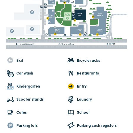
Exit
Bicycle racks
Car wash
Restaurants
Kindergarten
Entry
Scooter stands
Laundry
Cafes
School
Parking lots
Parking cash registers