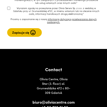
marketingowych, w tym związanych z prowadzeniem marketingu produktów
lub usług własnych oraz innych osób.*
Wyrażam zgodę na przesyłanie przez Olivia Serwis Sp. z o.o. z siedzibą w
Gdańsku przy ul. Grunwaldzkiej 472C, w imieniu własnym lub na zlecenie innych
osób, informacji handlowych drogą elektroniczną.*
Prosimy o zapoznanie się z naszą
informacją dotyczącą przetwarzania danych
osobowych.
Contact
Olivia Centre, Olivia
Star (3. floor) al.
Grunwaldzka 472 c 80-
309 Gdańsk
biuro@oliviacentre.com