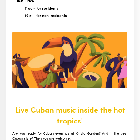
Price
Free
- for residents
10 zł
- for non-residents
Live Cuban music inside the hot
tropics!
Are you ready for Cuban evenings at Olivia Garden? And in the best
Cuban style? Then you are welcome!