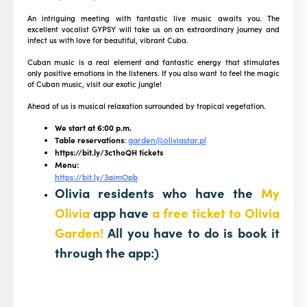
An intriguing meeting with fantastic live music awaits you. The
excellent vocalist GYPSY will take us on an extraordinary journey and
infect us with love for beautiful, vibrant Cuba.
Cuban music is a real element and fantastic energy that stimulates
only positive emotions in the listeners. If you also want to feel the magic
of Cuban music, visit our exotic jungle!
Ahead of us is musical relaxation surrounded by tropical vegetation.
We start at 6:00 p.m.
Table reservations
:
garden@oliviastar.pl
https://bit.ly/3c1hoQH tickets
Menu:
https://bit.ly/3aimOpb
Olivia residents who have the
My
Olivia
app have
a free ticket to Olivia
Garden!
All you have to do is book it
through the app:)