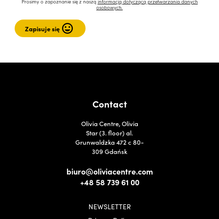
Prosimy o zapoznanie się z naszą
informacją dotyczącą przetwarzania danych
osobowych.
Contact
Olivia Centre, Olivia
Star (3. floor) al.
Grunwaldzka 472 c 80-
309 Gdańsk
biuro@oliviacentre.com
+48 58 739 61 00
NEWSLETTER