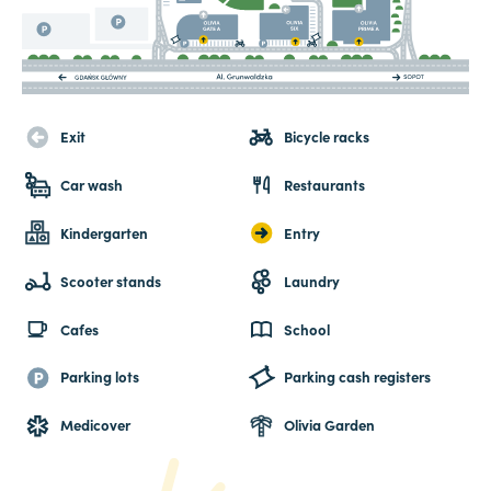
Exit
Bicycle racks
Car wash
Restaurants
Kindergarten
Entry
Scooter stands
Laundry
Cafes
School
Parking lots
Parking cash registers
Medicover
Olivia Garden