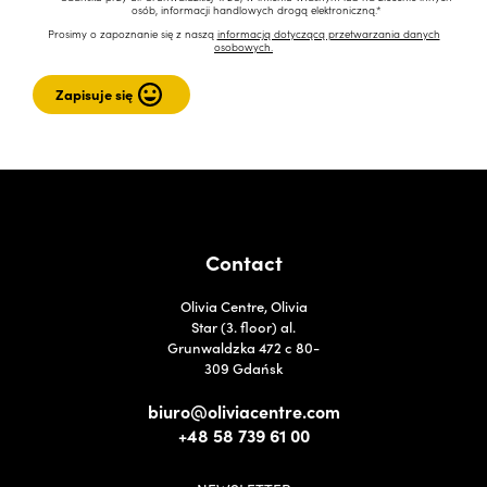
osób, informacji handlowych drogą elektroniczną.*
Prosimy o zapoznanie się z naszą
informacją dotyczącą przetwarzania danych
osobowych.
Contact
Olivia Centre, Olivia
Star (3. floor) al.
Grunwaldzka 472 c 80-
309 Gdańsk
biuro@oliviacentre.com
+48 58 739 61 00