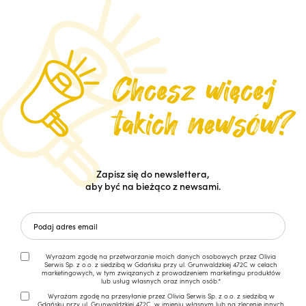
Zapisz się do newslettera,
aby być na bieżąco z newsami.
Wyrażam zgodę na przetwarzanie moich danych osobowych przez Olivia
Serwis Sp. z o.o. z siedzibą w Gdańsku przy ul. Grunwaldzkiej 472C w celach
marketingowych, w tym związanych z prowadzeniem marketingu produktów
lub usług własnych oraz innych osób.*
Wyrażam zgodę na przesyłanie przez Olivia Serwis Sp. z o.o. z siedzibą w
Gdańsku przy ul. Grunwaldzkiej 472C, w imieniu własnym lub na zlecenie innych