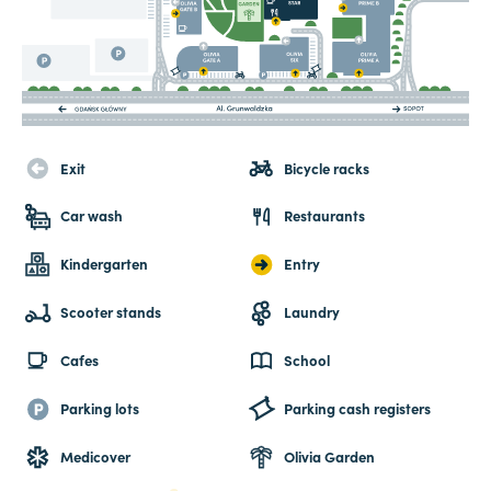
Exit
Bicycle racks
Car wash
Restaurants
Kindergarten
Entry
Scooter stands
Laundry
Cafes
School
Parking lots
Parking cash registers
Medicover
Olivia Garden