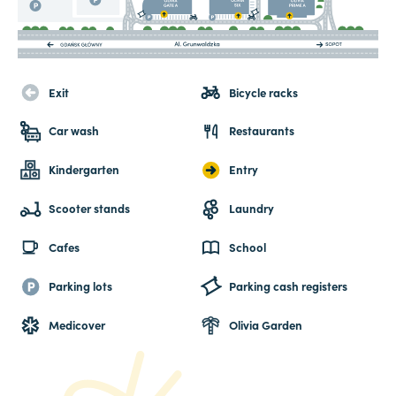
Exit
Bicycle racks
Car wash
Restaurants
Kindergarten
Entry
Scooter stands
Laundry
Cafes
School
Parking lots
Parking cash registers
Medicover
Olivia Garden