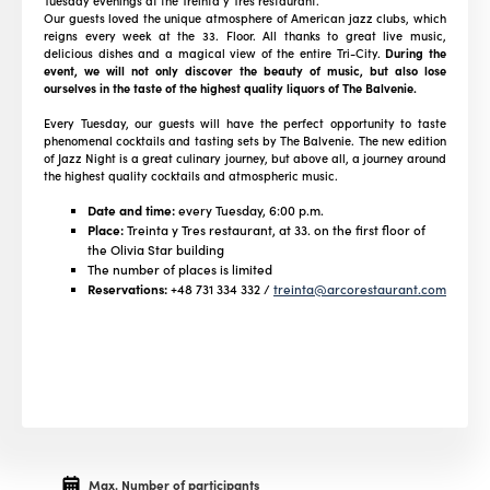
Tuesday evenings at the Treinta y Tres restaurant.
Our guests loved the unique atmosphere of American jazz clubs, which
reigns every week at the 33. Floor. All thanks to great live music,
delicious dishes and a magical view of the entire Tri-City.
During the
event, we will not only discover the beauty of music, but also lose
ourselves in the taste of the highest quality liquors of The Balvenie.
Every Tuesday, our guests will have the perfect opportunity to taste
phenomenal cocktails and tasting sets by The Balvenie. The new edition
of Jazz Night is a great culinary journey, but above all, a journey around
the highest quality cocktails and atmospheric music.
Date and time:
every Tuesday, 6:00 p.m.
Place:
Treinta y Tres restaurant, at 33. on the first floor of
the Olivia Star building
The number of places is limited
Reservations:
+48 731 334 332 /
treinta@arcorestaurant.com
Max. Number of participants