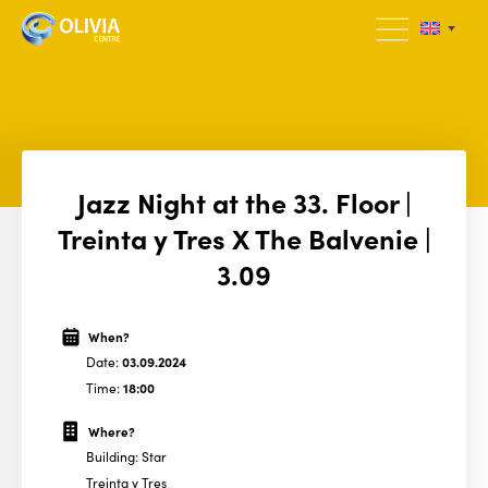
Jazz Night at the 33. Floor |
Treinta y Tres X The Balvenie |
3.09
When?
Date:
03.09.2024
Time:
18:00
Where?
Building: Star
Treinta y Tres