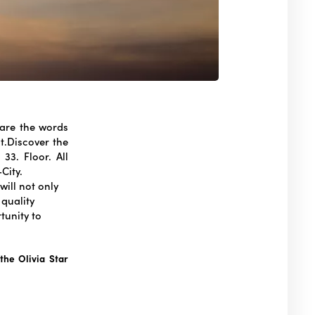
 are the words
t.Discover the
33. Floor. All
City.
ill not only
 quality
tunity to
 the Olivia Star