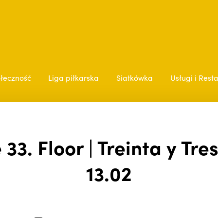
łeczność
Liga piłkarska
Siatkówka
Usługi i Rest
 33. Floor | Treinta y Tre
13.02