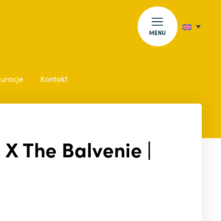
MENU
auracje
Kontakt
s X The Balvenie |