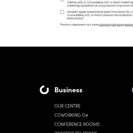
Gdańsku przy ul. Grunwaldzkiej 472C w celach marketi
marketingu produktów lub usług własnych oraz innych os
Wyrażam zgodę na przesyłanie przez Olivia Serwis Sp. z o
Grunwaldzkiej 472C, w imieniu własnym lub na zlecenie 
elektroniczną.*
Prosimy o zapoznanie się z naszą
informacją dotyczącą przetw
Business
OUR CENTRE
COWORKING O4
CONFERENCE ROOMS