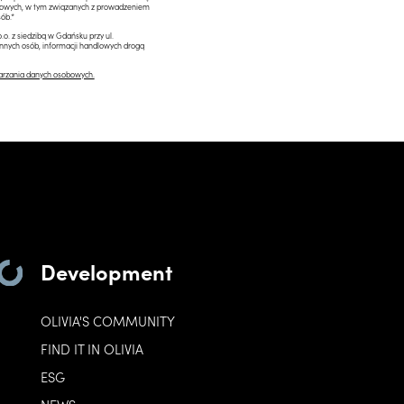
ngowych, w tym związanych z prowadzeniem
ób.*
.o. z siedzibą w Gdańsku przy ul.
innych osób, informacji handlowych drogą
arzania danych osobowych.
Development
OLIVIA'S COMMUNITY
FIND IT IN OLIVIA
ESG