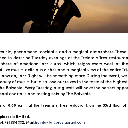
e music, phenomenal cocktails and a magical atmosphere These
sed to describe Tuesday evenings at the Treinta y Tres restauran
here of American jazz clubs, which reigns every week at the 
t live music, delicious dishes and a magical view of the entire Tri-
 now on, Jazz Night will be something more During the event, we w
eauty of music, but also lose ourselves in the taste of the highest
he Balvenie. Every Tuesday, our guests will have the perfect oppor
nal cocktails and tasting sets by The Balvenie.
ts at
6:00 p.m
. at the
Treinta y Tres
restaurant, on the
33rd floor of
laces is limited.
el. 731 334 332; Mail:
treinta@arcorestaurant.com