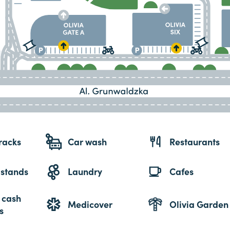
racks
Car wash
Restaurants
 stands
Laundry
Cafes
 cash
Medicover
Olivia Garden
s