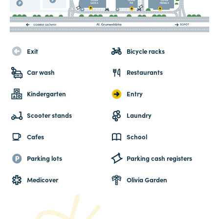
Exit
Bicycle racks
Car wash
Restaurants
Kindergarten
Entry
Scooter stands
Laundry
Cafes
School
Parking lots
Parking cash registers
Medicover
Olivia Garden