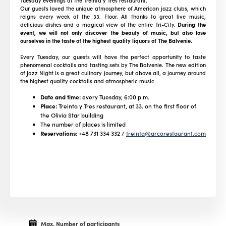
Tuesday evenings at the Treinta y Tres restaurant.
Our guests loved the unique atmosphere of American jazz clubs, which
reigns every week at the 33. Floor. All thanks to great live music,
delicious dishes and a magical view of the entire Tri-City.
During the
event, we will not only discover the beauty of music, but also lose
ourselves in the taste of the highest quality liquors of The Balvenie.
Every Tuesday, our guests will have the perfect opportunity to taste
phenomenal cocktails and tasting sets by The Balvenie. The new edition
of Jazz Night is a great culinary journey, but above all, a journey around
the highest quality cocktails and atmospheric music.
Date and time:
every Tuesday, 6:00 p.m.
Place:
Treinta y Tres restaurant, at 33. on the first floor of
the Olivia Star building
The number of places is limited
Reservations:
+48 731 334 332 /
treinta@arcorestaurant.com
Max. Number of participants