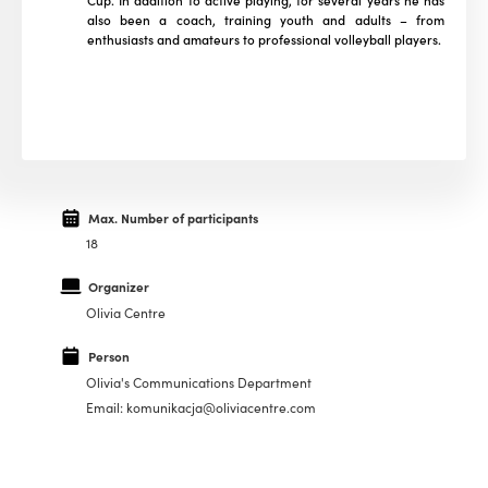
Cup. In addition to active playing, for several years he has
also been a coach, training youth and adults – from
enthusiasts and amateurs to professional volleyball players.
Max. Number of participants
18
Organizer
Olivia Centre
Person
Olivia's Communications Department
Email: komunikacja@oliviacentre.com