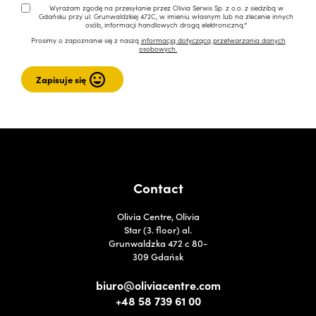
Wyrażam zgodę na przesyłanie przez Olivia Serwis Sp. z o.o. z siedzibą w
Gdańsku przy ul. Grunwaldzkiej 472C, w imieniu własnym lub na zlecenie innych
osób, informacji handlowych drogą elektroniczną.*
Prosimy o zapoznanie się z naszą
informacją dotyczącą przetwarzania danych
osobowych.
Contact
Olivia Centre, Olivia
Star (3. floor) al.
Grunwaldzka 472 c 80-
309 Gdańsk
biuro@oliviacentre.com
+48 58 739 61 00