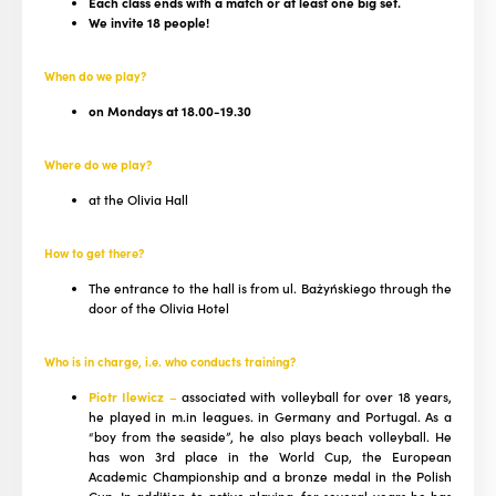
Each class ends with a match or at least one big set.
We invite 18 people!
When do we play?
on Mondays at 18.00-19.30
Where do we play?
at the Olivia Hall
How to get there?
The entrance to the hall is from ul. Bażyńskiego through the
door of the Olivia Hotel
Who is in charge, i.e. who conducts training?
Piotr Ilewicz
–
associated with volleyball for over 18 years,
he played in m.in leagues. in Germany and Portugal. As a
“boy from the seaside”, he also plays beach volleyball. He
has won 3rd place in the World Cup, the European
Academic Championship and a bronze medal in the Polish