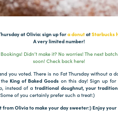
Thursday at Olivia: sign up for
a donut
at
Starbucks 
A very limited number!
 Bookings! Didn’t make it? No worries! The next batc
soon! Check back here!
and you voted. There is no Fat Thursday without a d
 the
King of Baked Goods
on this day! Sign up fo
p, instead of a
traditional doughnut, your traditio
 Some of you certainly prefer such a treat:)
ft from Olivia to make your day sweeter:) Enjoy your