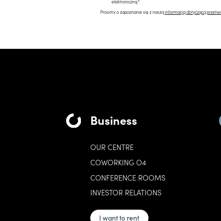
elektroniczną.*
Prosimy o zapoznanie się z naszą
informacją dotyczącą przetw
Business
OUR CENTRE
COWORKING O4
CONFERENCE ROOMS
INVESTOR RELATIONS
I want to rent