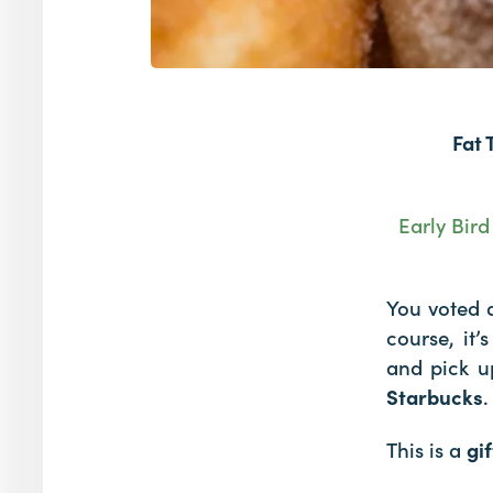
Fat 
Early Bird
You voted 
course, it’s
and pick u
Starbucks
.
This is a
gi