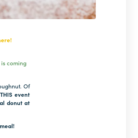
here!
h is coming
oughnut. Of
r
THIS event
nal donut at
 meal!