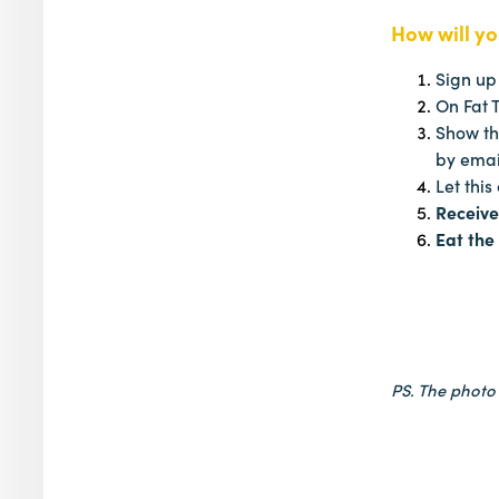
How will y
Sign up
On Fat 
Show the
by emai
Let thi
Receive
Eat the
PS. The photo