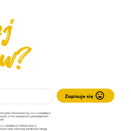
przez Olivia Serwis Sp. z o.o. z siedzibą w
ngowych, w tym związanych z prowadzeniem
ób.*
.o. z siedzibą w Gdańsku przy ul.
innych osób, informacji handlowych drogą