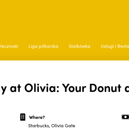
łeczność
Liga piłkarska
Siatkówka
Usługi i Rest
y at Olivia: Your Donut 
Where?
Starbucks, Olivia Gate