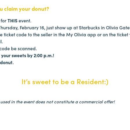
ou claim your donut?
 for
THIS
event.
Thursday, February 16, just show up at Starbucks in Olivia Gate
 ticket code to the seller in the My Olivia app or on the ticket
l.
s code be scanned.
 your sweets by 2:00 p.m.!
 donut.
It’s sweet to be a Resident:)
 used in the event does not constitute a commercial offer!