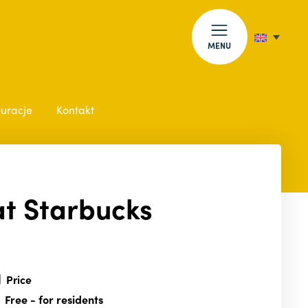
MENU
auracje
Kontakt
at Starbucks
Price
Free
- for residents