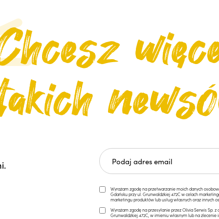
i.
Wyrażam zgodę na przetwarzanie moich danych osobowych 
Gdańsku przy ul. Grunwaldzkiej 472C w celach marketi
marketingu produktów lub usług własnych oraz innych os
Wyrażam zgodę na przesyłanie przez Olivia Serwis Sp. z o
Grunwaldzkiej 472C, w imieniu własnym lub na zlecenie 