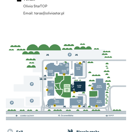
Olivia StarTOP
Email: taras@oliviastar.pl
Exit
Bicycle racks