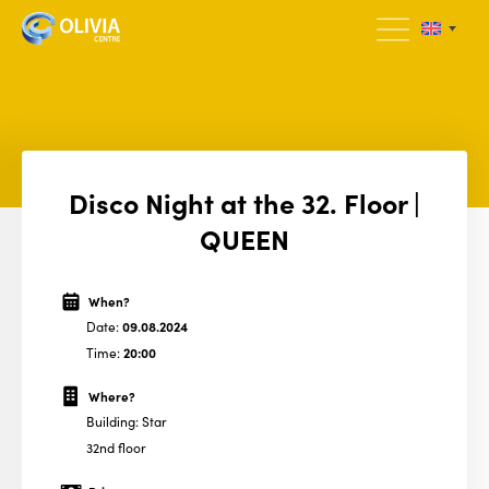
Disco Night at the 32. Floor |
QUEEN
When?
Date:
09.08.2024
Time:
20:00
Where?
Building: Star
32nd floor