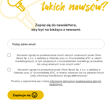
Zapisz się do newslettera,
aby być na bieżąco z newsami.
Wyrażam zgodę na przetwarzanie moich danych osobowych przez Olivia
Serwis Sp. z o.o. z siedzibą w Gdańsku przy ul. Grunwaldzkiej 472C w celach
marketingowych, w tym związanych z prowadzeniem marketingu produktów
lub usług własnych oraz innych osób.*
Wyrażam zgodę na przesyłanie przez Olivia Serwis Sp. z o.o. z siedzibą w
Gdańsku przy ul. Grunwaldzkiej 472C, w imieniu własnym lub na zlecenie innych
osób, informacji handlowych drogą elektroniczną.*
Prosimy o zapoznanie się z naszą
informacją dotyczącą przetwarzania danych
osobowych.