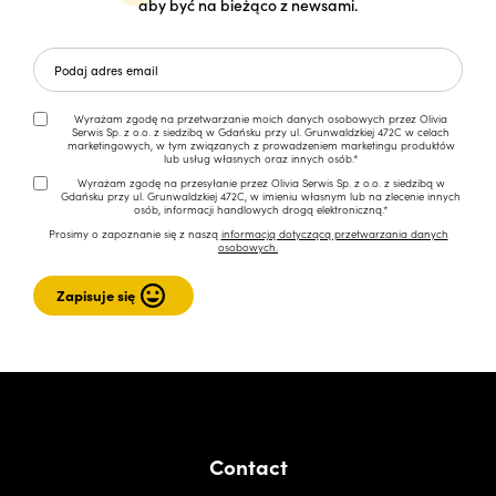
aby być na bieżąco z newsami.
Wyrażam zgodę na przetwarzanie moich danych osobowych przez Olivia
Serwis Sp. z o.o. z siedzibą w Gdańsku przy ul. Grunwaldzkiej 472C w celach
marketingowych, w tym związanych z prowadzeniem marketingu produktów
lub usług własnych oraz innych osób.*
Wyrażam zgodę na przesyłanie przez Olivia Serwis Sp. z o.o. z siedzibą w
Gdańsku przy ul. Grunwaldzkiej 472C, w imieniu własnym lub na zlecenie innych
osób, informacji handlowych drogą elektroniczną.*
Prosimy o zapoznanie się z naszą
informacją dotyczącą przetwarzania danych
osobowych.
Contact