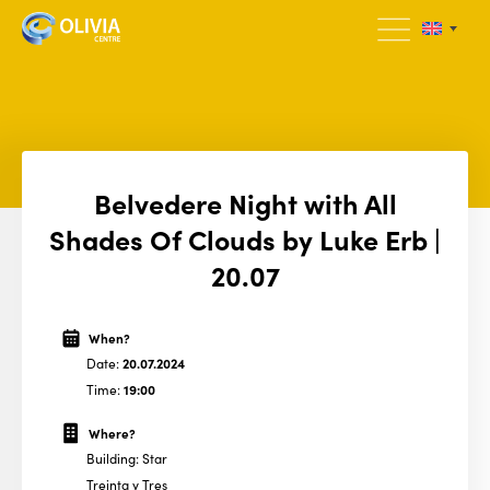
Belvedere Night with All
Shades Of Clouds by Luke Erb |
20.07
When?
Date:
20.07.2024
Time:
19:00
Where?
Building: Star
Treinta y Tres