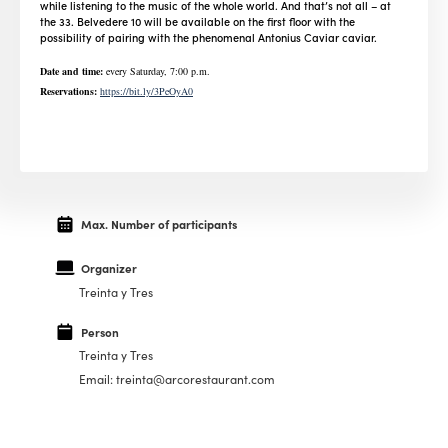
while listening to the music of the whole world. And that’s not all – at
the 33. Belvedere 10 will be available on the first floor with the
possibility of pairing with the phenomenal Antonius Caviar caviar.
Date and time:
every Saturday, 7:00 p.m.
Reservations:
https://bit.ly/3PeOyA0
Max. Number of participants
Organizer
Treinta y Tres
Person
Treinta y Tres
Email: treinta@arcorestaurant.com