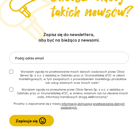
Zapisz się do newslettera,
aby być na bieżąco z newsami.
Wyrażam zgodę na przetwarzanie moich danych osobowych przez Olivia
Serwis Sp. z o.o. z siedzibą w Gdańsku przy ul. Grunwaldzkiej 472C w celach
marketingowych, w tym związanych z prowadzeniem marketingu produktów
lub usług własnych oraz innych osób.*
Wyrażam zgodę na przesyłanie przez Olivia Serwis Sp. z o.o. z siedzibą w
Gdańsku przy ul. Grunwaldzkiej 472C, w imieniu własnym lub na zlecenie innych
osób, informacji handlowych drogą elektroniczną.*
Prosimy o zapoznanie się z naszą
informacją dotyczącą przetwarzania danych
osobowych.