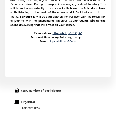
Belvedere drinks. During atmospheric evenings, guests of Treinta y Tres
will have the opportunity to taste cocktails based on
Belvedere Pure
,
while listening to the music of the whole world. And that’s not all – at
the 33.
Belvedre 10
will be available on the first floor with the possibility
of pairing with the phenomenal Antonius Caviar caviar.
Join us and
spend an evening that will affect all your senses.
Reservations:
https://bit.ly/3PeOyA0
Date and time:
every Saturday, 7:00 p.m.
Menu:
https://bit.ly/3BG4I1x
Max. Number of participants
Organizer
Treinta y Tres