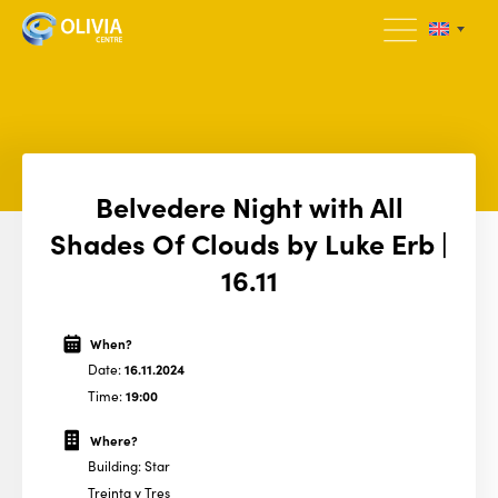
Belvedere Night with All
Shades Of Clouds by Luke Erb |
16.11
When?
Date:
16.11.2024
Time:
19:00
Where?
Building: Star
Treinta y Tres