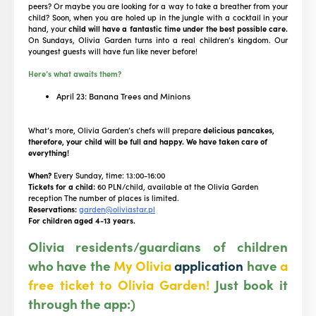
peers? Or maybe you are looking for a way to take a breather from your
child? Soon, when you are holed up in the jungle with a cocktail in your
hand, your
child will have a fantastic time under the best possible care.
On Sundays, Olivia Garden turns into a real children’s kingdom. Our
youngest guests will have fun like never before!
Here’s what awaits them?
April 23: Banana Trees and Minions
What’s more, Olivia Garden’s chefs will prepare
delicious pancakes,
therefore, your child will be full and happy. We have taken care of
everything!
When?
Every Sunday, time: 13:00-16:00
Tickets for a child:
60 PLN/child, available at the Olivia Garden
reception The number of places is limited.
Reservations:
garden@oliviastar.pl
For children aged 4-13 years.
Olivia residents/guardians of children
who have the
My Olivia
application
have
a
free ticket to Olivia Garden!
Just book it
through the app:)