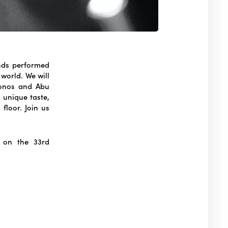
unds performed
 world. We will
konos and Abu
, unique taste,
floor. Join us
t on the 33rd