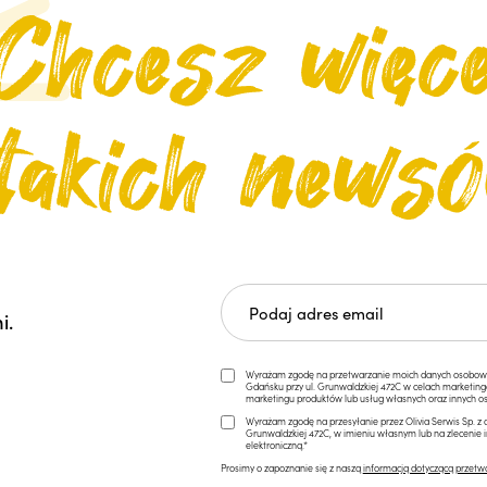
i.
Wyrażam zgodę na przetwarzanie moich danych osobowych 
Gdańsku przy ul. Grunwaldzkiej 472C w celach marketi
marketingu produktów lub usług własnych oraz innych os
Wyrażam zgodę na przesyłanie przez Olivia Serwis Sp. z o
Grunwaldzkiej 472C, w imieniu własnym lub na zlecenie 
elektroniczną.*
Prosimy o zapoznanie się z naszą
informacją dotyczącą przetw