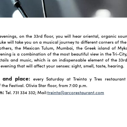
venings, on the 33rd floor, you will hear oriental, organic so
uke will take you on a musical journey to different corners of the
 others, the Mexican Tulum, Mumbai, the Greek island of My
ening is a combination of the most beautiful view in the Tri-City
ktails and music, which is an indispensable element of the 33rd 
vening that will affect your senses: sight, smell, taste, hearing.
 and place:
every Saturday at Treinta y Tres restauran
 the Festival. Olivia Star floor, from 7:00 p.m.
n:
Tel. 731 334 332; Mail:
treinta@arcorestaurant.com