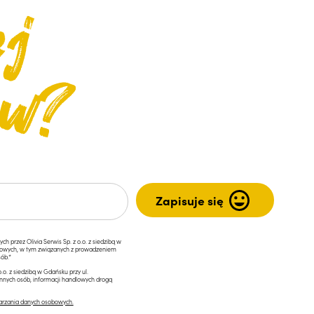
przez Olivia Serwis Sp. z o.o. z siedzibą w
ngowych, w tym związanych z prowadzeniem
ób.*
.o. z siedzibą w Gdańsku przy ul.
innych osób, informacji handlowych drogą
arzania danych osobowych.