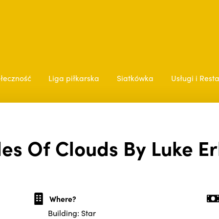
łeczność
Liga piłkarska
Siatkówka
Usługi i Rest
es Of Clouds By Luke Er
Where?
Building: Star