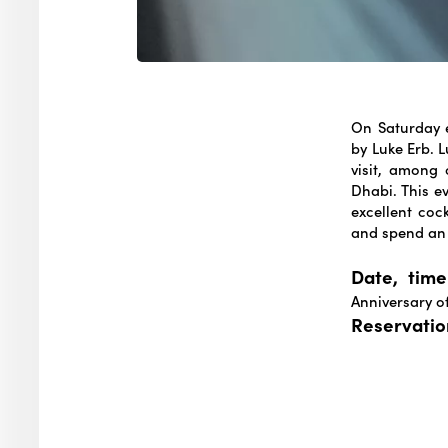
On Saturday e
by Luke Erb. L
visit, among
Dhabi. This ev
excellent coc
and spend an e
Date, time
Anniversary of
Reservatio