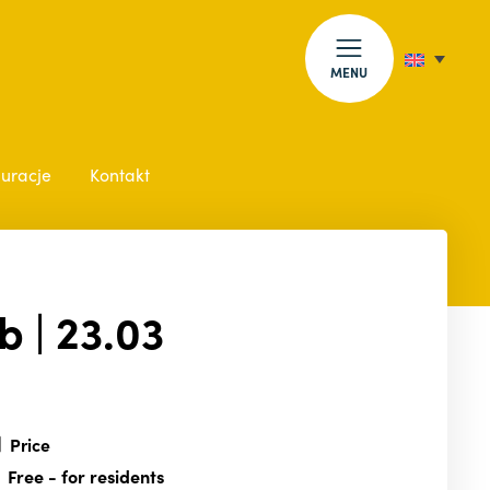
MENU
auracje
Kontakt
b | 23.03
Price
Free
- for residents