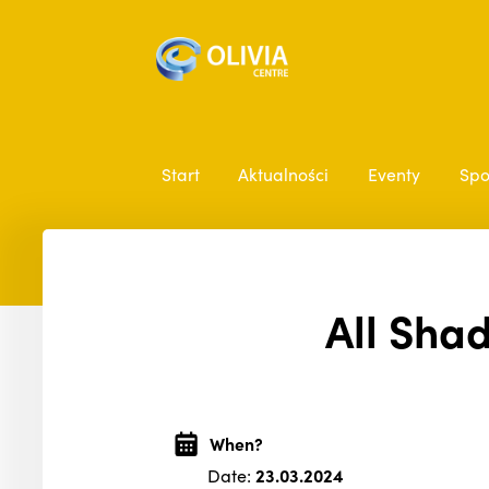
Start
Aktualności
Eventy
Spo
All Shad
When?
Date:
23.03.2024