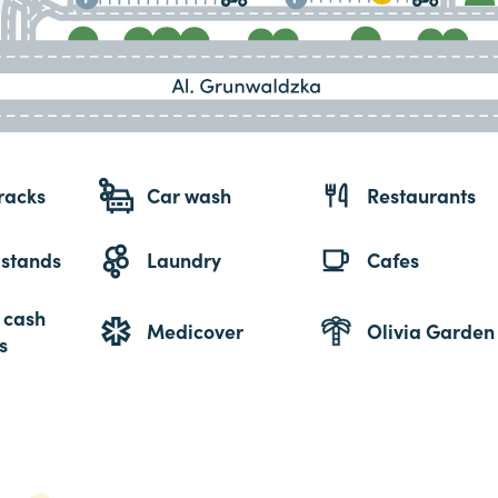
racks
Car wash
Restaurants
 stands
Laundry
Cafes
 cash
Medicover
Olivia Garden
s